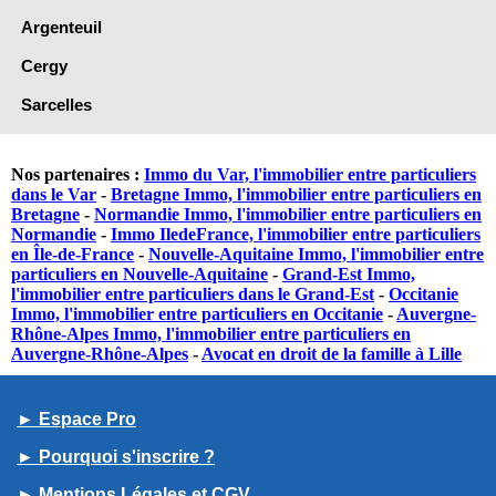
Argenteuil
Cergy
Sarcelles
Nos partenaires :
Immo du Var, l'immobilier entre particuliers
dans le Var
-
Bretagne Immo, l'immobilier entre particuliers en
Bretagne
-
Normandie Immo, l'immobilier entre particuliers en
Normandie
-
Immo IledeFrance, l'immobilier entre particuliers
en Île-de-France
-
Nouvelle-Aquitaine Immo, l'immobilier entre
particuliers en Nouvelle-Aquitaine
-
Grand-Est Immo,
l'immobilier entre particuliers dans le Grand-Est
-
Occitanie
Immo, l'immobilier entre particuliers en Occitanie
-
Auvergne-
Rhône-Alpes Immo, l'immobilier entre particuliers en
Auvergne-Rhône-Alpes
-
Avocat en droit de la famille à Lille
► Espace Pro
► Pourquoi s'inscrire ?
► Mentions Légales et CGV