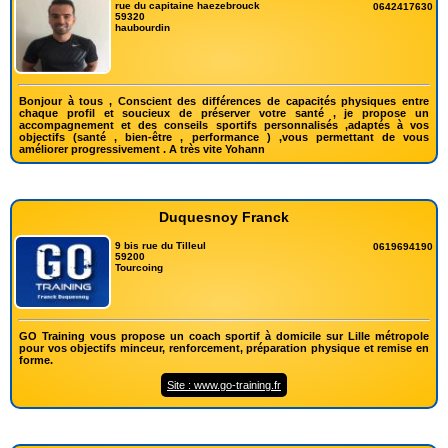
rue du capitaine haezebrouck
0642417630
59320
haubourdin
Bonjour à tous , Conscient des différences de capacités physiques entre
chaque profil et soucieux de préserver votre santé , je propose un
accompagnement et des conseils sportifs personnalisés ,adaptés à vos
objectifs (santé , bien-être , performance ) ,vous permettant de vous
améliorer progressivement . A très vite Yohann
Duquesnoy Franck
9 bis rue du Tilleul
0619694190
59200
Tourcoing
GO Training vous propose un coach sportif à domicile sur Lille métropole
pour vos objectifs minceur, renforcement, préparation physique et remise en
forme.
Site : www.go-training.fr