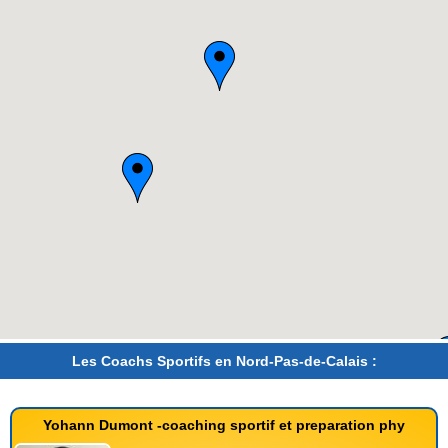
Les Coachs Sportifs en Nord-Pas-de-Calais :
Yohann Dumont -coaching sportif et preparation phy