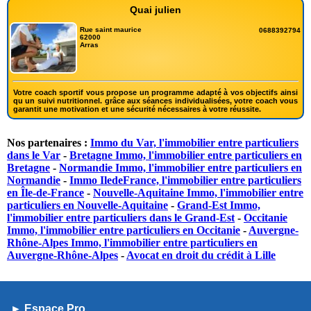
Quai julien
Rue saint maurice
0688392794
62000
Arras
Votre coach sportif vous propose un programme adapté à vos objectifs ainsi
qu un suivi nutritionnel. grâce aux séances individualisées, votre coach vous
garantit une motivation et une sécurité nécessaires à votre réussite.
Nos partenaires :
Immo du Var, l'immobilier entre particuliers
dans le Var
-
Bretagne Immo, l'immobilier entre particuliers en
Bretagne
-
Normandie Immo, l'immobilier entre particuliers en
Normandie
-
Immo IledeFrance, l'immobilier entre particuliers
en Île-de-France
-
Nouvelle-Aquitaine Immo, l'immobilier entre
particuliers en Nouvelle-Aquitaine
-
Grand-Est Immo,
l'immobilier entre particuliers dans le Grand-Est
-
Occitanie
Immo, l'immobilier entre particuliers en Occitanie
-
Auvergne-
Rhône-Alpes Immo, l'immobilier entre particuliers en
Auvergne-Rhône-Alpes
-
Avocat en droit du crédit à Lille
► Espace Pro